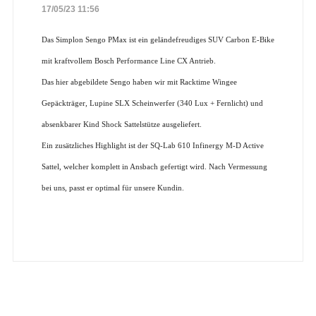
17/05/23 11:56
Das Simplon Sengo PMax ist ein geländefreudiges SUV Carbon E-Bike
mit kraftvollem Bosch Performance Line CX Antrieb.
Das hier abgebildete Sengo haben wir mit Racktime Wingee
Gepäckträger, Lupine SLX Scheinwerfer (340 Lux + Fernlicht) und
absenkbarer Kind Shock Sattelstütze ausgeliefert.
Ein zusätzliches Highlight ist der SQ-Lab 610 Infinergy M-D Active
Sattel, welcher komplett in Ansbach gefertigt wird. Nach Vermessung
bei uns, passt er optimal für unsere Kundin.