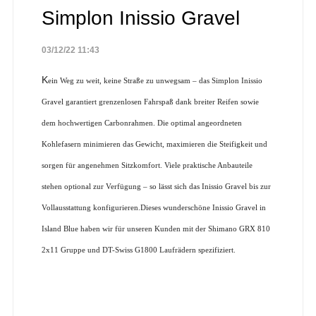
Simplon Inissio Gravel
03/12/22 11:43
K
ein Weg zu weit, keine Straße zu unwegsam – das Simplon Inissio
Gravel garantiert grenzenlosen Fahrspaß dank breiter Reifen sowie
dem hochwertigen Carbonrahmen. Die optimal angeordneten
Kohlefasern minimieren das Gewicht, maximieren die Steifigkeit und
sorgen für angenehmen Sitzkomfort. Viele praktische Anbauteile
stehen optional zur Verfügung – so lässt sich das Inissio Gravel bis zur
Vollausstattung konfigurieren.Dieses wunderschöne Inissio Gravel in
Island Blue haben wir für unseren Kunden mit der Shimano GRX 810
2x11 Gruppe und DT-Swiss G1800 Laufrädern spezifiziert.