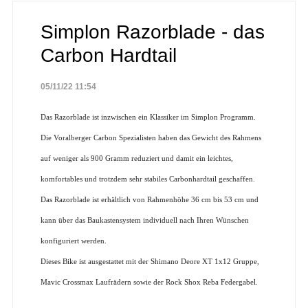
Simplon Razorblade - das
Carbon Hardtail
05/11/22 11:54
Das Razorblade ist inzwischen ein Klassiker im Simplon Programm.
Die Voralberger Carbon Spezialisten haben das Gewicht des Rahmens
auf weniger als 900 Gramm reduziert und damit ein leichtes,
komfortables und trotzdem sehr stabiles Carbonhardtail geschaffen.
Das Razorblade ist erhältlich von Rahmenhöhe 36 cm bis 53 cm und
kann über das Baukastensystem individuell nach Ihren Wünschen
konfiguriert werden.
Dieses Bike ist ausgestattet mit der Shimano Deore XT 1x12 Gruppe,
Mavic Crossmax Laufrädern sowie der Rock Shox Reba Federgabel.