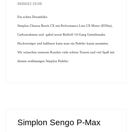
06/06/23 19:09
Ein echtes Dreambike:
Simplon Chenoa Bosch CX mit Performance Line CX Motor (85Nm),
Carbonrahmen und -gabel sowie Rohloff 14-Gang Getriebenabe.
Hochwertiger und haltbarer kann man ein Pedelec kaum ausstatten.
Wir wünschen unserem Kunden viele schöne Touren und viel Spaß mit
diesem erstklassigen Simplon Pedelec.
Simplon Sengo P-Max