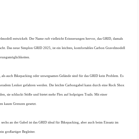
elmodell entwickelt. Der Name ruft vielleicht Erinnerungen hervor, das GRID, damals
cht. Das neue Simplon GRID 2025, ist ein leichtes, komfortables Carbon Gravelmodell
ierungsmöglichkeiten.
ße, als auch Bikepacking oder unwegsames Gelände sind für das GRID kein Problem. Es
 geradem Lenker gefahren werden. Die leichte Carbongabel kann durch eine Rock Shox
n, sie schluckt Stöße und bietet mehr Flex auf holprigen Trails. Mit einer
en kaum Grenzen gesetzt.
chs an der Gabel ist das GRID ideal für Bikepacking, aber auch beim Einsatz im
in großartiger Begleiter.