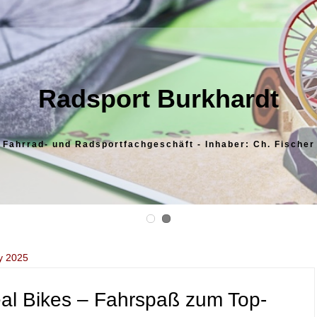
Radsport Burkhardt
Fahrrad- und Radsportfachgeschäft - Inhaber: Ch. Fischer
y 2025
eal Bikes – Fahrspaß zum Top-