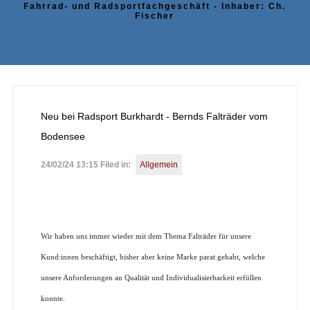
Fahrrad- und Radsportfachgeschäft - Inhaber: Ch.
Fischer
Neu bei Radsport Burkhardt - Bernds Falträder vom
Bodensee
24/02/24 13:15 Filed in:
Allgemein
Wir haben uns immer wieder mit dem Thema Falträder für unsere
Kund:innen beschäftigt, bisher aber keine Marke parat gehabt, welche
unsere Anforderungen an Qualität und Individualisierbarkeit erfüllen
konnte.