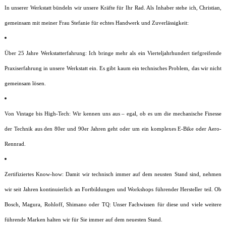
In unserer Werkstatt bündeln wir unsere Kräfte für Ihr Rad. Als Inhaber stehe ich, Christian,
gemeinsam mit meiner Frau Stefanie für echtes Handwerk und Zuverlässigkeit:
Über 25 Jahre Werkstatterfahrung: Ich bringe mehr als ein Vierteljahrhundert tiefgreifende
Praxiserfahrung in unsere Werkstatt ein. Es gibt kaum ein technisches Problem, das wir nicht
gemeinsam lösen.
Von Vintage bis High-Tech: Wir kennen uns aus – egal, ob es um die mechanische Finesse
der Technik aus den 80er und 90er Jahren geht oder um ein komplexes E-Bike oder Aero-
Rennrad.
Zertifiziertes Know-how: Damit wir technisch immer auf dem neusten Stand sind, nehmen
wir seit Jahren kontinuierlich an Fortbildungen und Workshops führender Hersteller teil. Ob
Bosch, Magura, Rohloff, Shimano oder TQ: Unser Fachwissen für diese und viele weitere
führende Marken halten wir für Sie immer auf dem neuesten Stand.