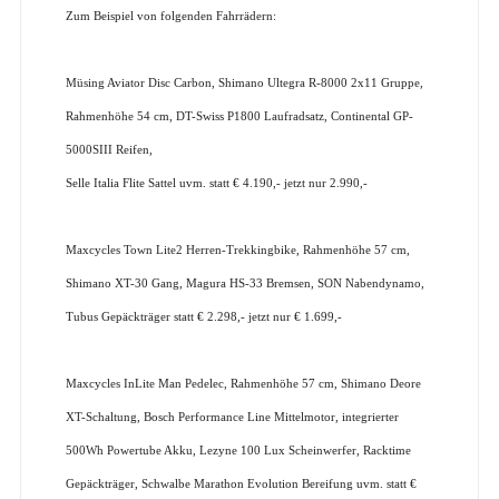
Zum Beispiel von folgenden Fahrrädern:
Müsing Aviator Disc Carbon, Shimano Ultegra R-8000 2x11 Gruppe,
Rahmenhöhe 54 cm, DT-Swiss P1800 Laufradsatz, Continental GP-
5000SIII Reifen,
Selle Italia Flite Sattel uvm. statt € 4.190,- jetzt nur 2.990,-
Maxcycles Town Lite2 Herren-Trekkingbike, Rahmenhöhe 57 cm,
Shimano XT-30 Gang, Magura HS-33 Bremsen, SON Nabendynamo,
Tubus Gepäckträger statt € 2.298,- jetzt nur € 1.699,-
Maxcycles InLite Man Pedelec, Rahmenhöhe 57 cm, Shimano Deore
XT-Schaltung, Bosch Performance Line Mittelmotor, integrierter
500Wh Powertube Akku, Lezyne 100 Lux Scheinwerfer, Racktime
Gepäckträger, Schwalbe Marathon Evolution Bereifung uvm. statt €