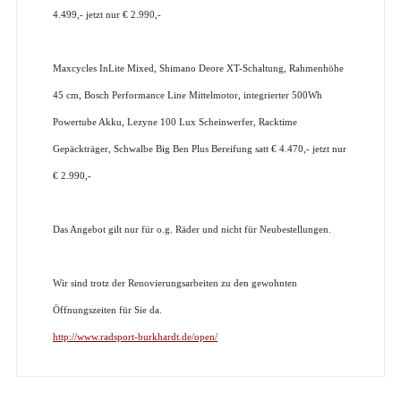
4.499,- jetzt nur € 2.990,-
Maxcycles InLite Mixed, Shimano Deore XT-Schaltung, Rahmenhöhe
45 cm, Bosch Performance Line Mittelmotor, integrierter 500Wh
Powertube Akku, Lezyne 100 Lux Scheinwerfer, Racktime
Gepäckträger, Schwalbe Big Ben Plus Bereifung satt € 4.470,- jetzt nur
€ 2.990,-
Das Angebot gilt nur für o.g. Räder und nicht für Neubestellungen.
Wir sind trotz der Renovierungsarbeiten zu den gewohnten
Öffnungszeiten für Sie da.
http://www.radsport-burkhardt.de/open/